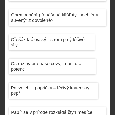
Onemocnění přenášená klíšťaty: nechtěný
suvenýr z dovolené?
Ořešák královský - strom plný léčivé
síly...
Ostružiny pro naše cévy, imunitu a
potenci
Pálivé chilli papričky – léčivý kayenský
pepř
Papír se v přírodě rozkládá čtyři měsíce,