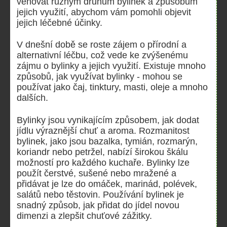
věnovat různým druhům bylinek a způsobům
jejich využití, abychom vám pomohli objevit
jejich léčebné účinky.
V dnešní době se roste zájem o přírodní a
alternativní léčbu, což vede ke zvýšenému
zájmu o bylinky a jejich využití. Existuje mnoho
způsobů, jak využívat bylinky - mohou se
používat jako čaj, tinktury, masti, oleje a mnoho
dalších.
Bylinky jsou vynikajícím způsobem, jak dodat
jídlu výraznější chuť a aroma. Rozmanitost
bylinek, jako jsou bazalka, tymián, rozmarýn,
koriandr nebo petržel, nabízí širokou škálu
možností pro každého kuchaře. Bylinky lze
použít čerstvé, sušené nebo mražené a
přidávat je lze do omáček, marinád, polévek,
salátů nebo těstovin. Používání bylinek je
snadný způsob, jak přidat do jídel novou
dimenzi a zlepšit chuťové zážitky.