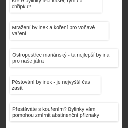
Které bylinky léčí kašel, rýmu a
chřipku?
Mražení bylinek a koření pro voňavé
vaření
Ostropestřec mariánský - ta nejlepší bylina
pro naše játra
Pěstování bylinek - je nejvyšší čas
zasít
Přestáváte s kouřením? Bylinky vám
pomohou zmírnit abstinenční příznaky