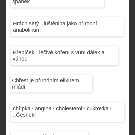
spánek
Hrách setý - luštěnina jako přírodní
anabolikum
Hřebíček - léčivé koření s vůní dálek a
vánoc
Chřest je přírodním elixírem
mládí
chřipka? angína? cholesterol? cukrovka?
..Česnek!