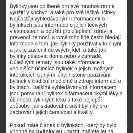
Bylinky jsou oblíbené pro své mnohostranné
využití v kuchyni a také pro své léčivé účinky.
Nejčastěji vyhledávanými informacemi o
bylinkách jsou informace o jejich léčivých
vlastnostech a použití pro zlepšení zdraví a
prevenci nemocí. Kromě toho lidé často hledají
informace o tom, jak bylinky používat v kuchyni
a jak je začlenit do svých jídel, a také jak
bylinky pěstovat doma nebo v zahradě.
Důležitými tématy jsou také informace o
vedlejších účincích bylinek a jejich možných
interakcích s jinými léky, historie používání
bylinek v tradiční medicíně a zdroje informací o
bylinách. Dalšími vyhledávanými informacemi
jsou porovnání bylinek s farmaceutickými léky a
účinnosti bylinných léků a také nejlepší
způsoby, jak skladovat a sušit bylinky pro
zachování jejich čerstvosti a kvality.
Pokud máte článek o bylinkách, který by bylo
vhodné na
bylinky
.eu umístit, zašlete jej na