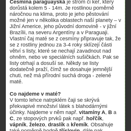
Cesmína paraguayská
je strom či keř, který
dorůstá kolem 5 - 14m. Je rostlinou poměrně
náročnou na klima, proto je jeho pěstování
možné jen v několika oblastech naší planety – v
Jižní Americe, jeho původní domovině - v jižní
Brazílii, na severu Argentíny a v Paraguaji.
Vlastní čaj maté se z cesmíny připravuje tak, že
se z rostliny jednou za 3-4 roky sklízejí části
větví s listy, které se nechají zavadnout nad
ohněm, nebo ve speciálních sušičkách. Pak se
listy otrhají a dosuší se. Někdy se listy
dodatečně praží, čímž se dosahuje jemnější
chuti, než má přírodní suchá droga - zelené
maté.
Co najdeme v maté?
V tomto lehce natrpklém čaji se skrývá
překvapivé množství látek s blahodárnými
účinky. Najdeme v něm např.
vitamíny A
,
B
a
C
, ze stopových prvků pak např.
hořčík
,
vápník
,
železo
,
draslík
a
křemík
. Obsahuje
také poměrně hodně
tříslovin
, dále pak