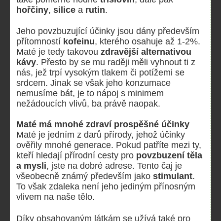
hořčiny
,
silice
a
rutin
.
Jeho povzbuzující účinky jsou dány především
přítomností
kofeinu
, kterého osahuje až 1-2%.
Maté je tedy takovou
zdravější alternativou
kávy
. Přesto by se mu raději měli vyhnout ti z
nás, jež trpí vysokým tlakem či potížemi se
srdcem. Jinak se však jeho konzumace
nemusíme bát, je to nápoj s minimem
nežádoucích vlivů, ba právě naopak.
Maté má mnohé zdraví prospěšné účinky
Maté je jedním z darů přírody, jehož účinky
ověřily mnohé generace. Pokud patříte mezi ty,
kteří hledají přírodní cesty pro
povzbuzení těla
a mysli
, jste na dobré adrese. Tento čaj je
všeobecně známý především jako
stimulant
.
To však zdaleka není jeho jediným přínosným
vlivem na naše tělo.
Díky obsahovaným látkám se užívá také pro