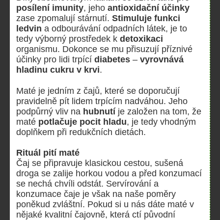
posílení
imunity
, jeho
antioxidační účinky
zase zpomalují stárnutí.
Stimuluje funkci
ledvin
a odbourávání odpadních látek, je to
tedy výborný prostředek k
detoxikaci
organismu. Dokonce se mu přisuzují příznivé
účinky pro lidi trpící
diabetes
–
vyrovnává
hladinu cukru v krvi
.
Maté je jedním z čajů, které se doporučují
pravidelně pít lidem trpícím nadváhou. Jeho
podpůrný vliv na
hubnutí
je založen na tom, že
maté
potlačuje pocit hladu
, je tedy vhodným
doplňkem při redukčních dietách.
Rituál pití maté
Čaj se připravuje klasickou cestou, sušená
droga se zalije horkou vodou a před konzumací
se nechá chvíli odstát. Servírování a
konzumace čaje je však na naše poměry
poněkud zvláštní. Pokud si u nás dáte maté v
nějaké kvalitní čajovně, která ctí původní