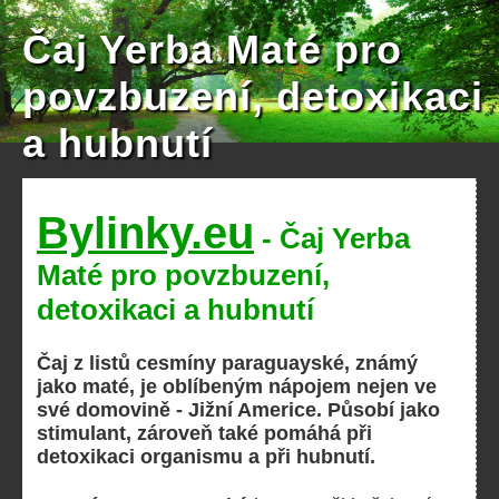
Čaj Yerba Maté pro
povzbuzení, detoxikaci
a hubnutí
Bylinky.eu
- Čaj Yerba
Maté pro povzbuzení,
detoxikaci a hubnutí
Čaj z listů cesmíny paraguayské, známý
jako maté, je oblíbeným nápojem nejen ve
své domovině - Jižní Americe. Působí jako
stimulant, zároveň také pomáhá při
detoxikaci organismu a při hubnutí.