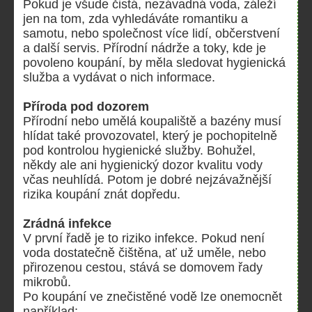
Pokud je všude čistá, nezávadná voda, záleží
jen na tom, zda vyhledáváte romantiku a
samotu, nebo společnost více lidí, občerstvení
a další servis. Přírodní nádrže a toky, kde je
povoleno koupání, by měla sledovat hygienická
služba a vydávat o nich informace.
Příroda pod dozorem
Přírodní nebo umělá koupaliště a bazény musí
hlídat také provozovatel, který je pochopitelně
pod kontrolou hygienické služby. Bohužel,
někdy ale ani hygienický dozor kvalitu vody
včas neuhlídá. Potom je dobré nejzávažnější
rizika koupání znát dopředu.
Zrádná infekce
V první řadě je to riziko infekce. Pokud není
voda dostatečně čištěna, ať už uměle, nebo
přirozenou cestou, stává se domovem řady
mikrobů.
Po koupání ve znečistěné vodě lze onemocnět
například: