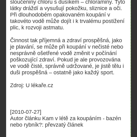
sloučeniny chloru s dusíkem – chloraminy. Tyto
látky dráždí a vysušují pokožku, sliznice a oči.
Při dlouhodobém opakovaném koupání v
takovéto vodě může dojít i k trvalému postižení
plic, k rozvoji astmatu.
Činnost tak příjemná a zdraví prospěšná, jako
je plavání, se může při koupání v nečisté nebo
nesprávně ošetřené vodě změnit v počínání
poškozující zdraví. Pokud je ale provozována
ve vodě čisté, správně udržované, je jistě tělu i
duši prospěšná – ostatně jako každý sport.
Zdroj: U lékaře.cz
[2010-07-27]
Autor článku Kam v létě za koupáním - bazén
nebo rybník?: převzatý článek