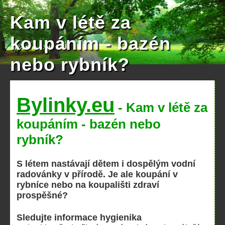
Kam v létě za
koupáním - bazén
nebo rybník?
Bylinky.eu
- Kam v létě za
koupáním - bazén nebo
rybník?
S létem nastávají dětem i dospělým vodní
radovánky v přírodě. Je ale koupání v
rybníce nebo na koupališti zdraví
prospěšné?
Sledujte informace hygienika