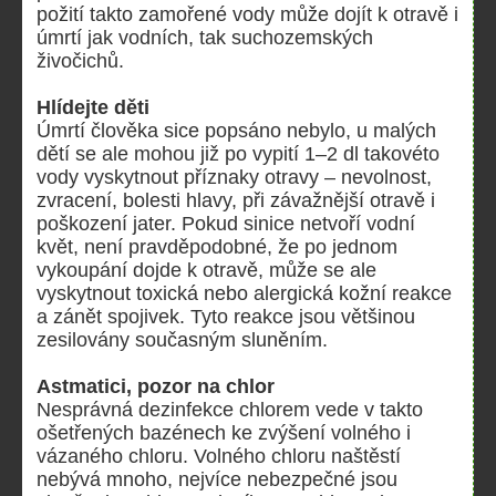
požití takto zamořené vody může dojít k otravě i
úmrtí jak vodních, tak suchozemských
živočichů.
Hlídejte děti
Úmrtí člověka sice popsáno nebylo, u malých
dětí se ale mohou již po vypití 1–2 dl takovéto
vody vyskytnout příznaky otravy – nevolnost,
zvracení, bolesti hlavy, při závažnější otravě i
poškození jater. Pokud sinice netvoří vodní
květ, není pravděpodobné, že po jednom
vykoupání dojde k otravě, může se ale
vyskytnout toxická nebo alergická kožní reakce
a zánět spojivek. Tyto reakce jsou většinou
zesilovány současným sluněním.
Astmatici, pozor na chlor
Nesprávná dezinfekce chlorem vede v takto
ošetřených bazénech ke zvýšení volného i
vázaného chloru. Volného chloru naštěstí
nebývá mnoho, nejvíce nebezpečné jsou