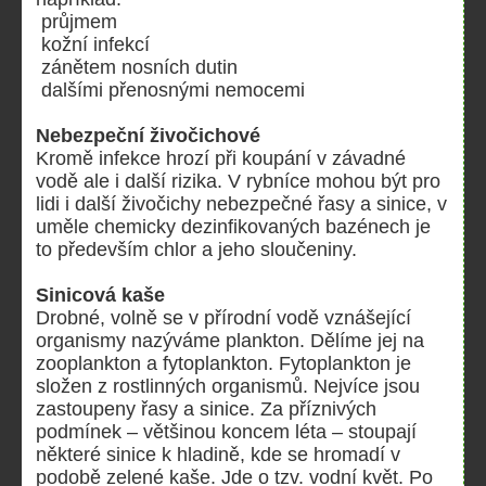
průjmem
kožní infekcí
zánětem nosních dutin
dalšími přenosnými nemocemi
Nebezpeční živočichové
Kromě infekce hrozí při koupání v závadné
vodě ale i další rizika. V rybníce mohou být pro
lidi i další živočichy nebezpečné řasy a sinice, v
uměle chemicky dezinfikovaných bazénech je
to především chlor a jeho sloučeniny.
Sinicová kaše
Drobné, volně se v přírodní vodě vznášející
organismy nazýváme plankton. Dělíme jej na
zooplankton a fytoplankton. Fytoplankton je
složen z rostlinných organismů. Nejvíce jsou
zastoupeny řasy a sinice. Za příznivých
podmínek – většinou koncem léta – stoupají
některé sinice k hladině, kde se hromadí v
podobě zelené kaše. Jde o tzv. vodní květ. Po