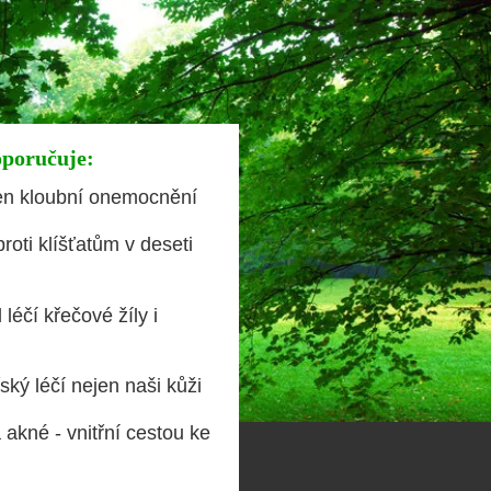
oporučuje:
jen kloubní onemocnění
roti klíšťatům v deseti
léčí křečové žíly i
ský léčí nejen naši kůži
 akné - vnitřní cestou ke