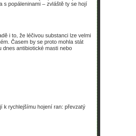
 s popáleninami – zvláště ty se hojí
dě i to, že léčivou substanci lze velmi
kém. Časem by se proto mohla stát
u dnes antibiotické masti nebo
jí k rychlejšímu hojení ran: převzatý