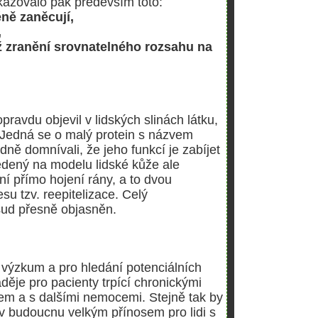
 ukazovalo pak především toto:
ně zaněcují,
,
ž zranění srovnatelného rozsahu na
avdu objevil v lidských slinách látku,
. Jedná se o malý protein s názvem
dně domnívali, že jeho funkcí je zabíjet
edený na modelu lidské kůže ale
ní přímo hojení rány, a to dvou
u tzv. reepitelizace. Celý
ud přesně objasněn.
 výzkum a pro hledání potenciálních
děje pro pacienty trpící chronickými
em a s dalšími nemocemi. Stejně tak by
t v budoucnu velkým přínosem pro lidi s