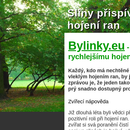
Sliny přispí
hojení ran
Bylinky.eu
-
rychlejšímu hojen
Každý, kdo má nechtěné
vleklým hojením ran, by 
zprávou je, že jeden tako
prý snadno dostupný p
Zvířecí nápověda
Již dlouhá léta byli vědci p
pozitivní roli při hojení 
zvířat si svá poranění čist