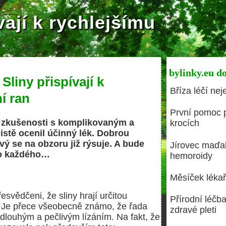
vají k rychlejšímu
bylinky.eu d
 Sliny přispívají k
Bříza léčí ne
í ran
První pomoc p
 zkušenosti s komplikovaným a
krocích
jistě ocenil účinný lék. Dobrou
vý se na obzoru již rýsuje. A bude
Jírovec maďal 
ro každého…
hemoroidy
Měsíček lékař
řesvědčeni, že sliny hrají určitou
Přírodní léčba
ran. Je přece všeobecně známo, že řada
zdravé pleti
í dlouhým a pečlivým lízáním. Na fakt, že