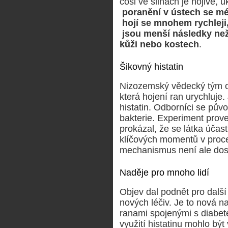
cosi ve slinách je hojivé,
poranění v ústech se mé
hojí se mnohem rychleji
jsou menší následky
ne
kůži nebo kostech
.
Šikovný histatin
Nizozemský vědecký tým opr
která hojení ran urychluje
histatin. Odborníci se půvo
bakterie. Experiment prov
prokázal, že se látka účast
klíčových momentů v proces
mechanismus není ale dos
Naděje pro mnoho lidí
Objev dal podnět pro další
nových léčiv. Je to nová na
ranami spojenými s diabet
využití histatinu mohlo bý