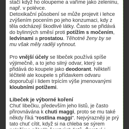
stačí když ho oloupeme a vaříme jako zeleninu,
např. v polévce.
Detoxikační působení se může projevit i lehce
zvýšením pocením po jeho konzumaci, kdy z
těla odcházejí škodlivé látky. Často se přidává
do bylinných směsí proti
potížím s močením
,
ledvinami
a
prostatou
.
Těhotné ženy by se
mu však měly raději vyhnout.
Pro
vnější účely
se libeček používá spíše
výjimečně, a to jeho silný odvar, který se
přidává do koupele jako
deodorant
. Někteří
léčitelé ale koupele s přídavkem odvaru
doporučují i lidem trpícím výše jmenovanými
kloubními potížemi
.
Libeček je výborné koření
Chuť libečku, především jeho listů, je často
přirovnávána k
chuti maggi
, proto se mu také
někdy říká "
rostlina maggi
". Nejvýrazněji je prý
tato chuť cítit, když si na chleba se sýrem