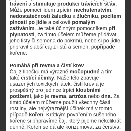
trávení
a
stimuluje produkci trávících šťáv
.
Může pomoci lidem trpícím
nechutenstvím
,
nedostatečností žaludku
a
žlučníku
,
pocitem
plnosti po jídle
a celkově
pomalým
zažíváním
. Je také účinným pomocníkem
při
plynatosti
, za tímto účelem můžeme přidávat
jeho listy či semena do pokrmů, nebo si po jídle
připravit slabší čaj z listů a semen, popřípadě
kořene.
Pomáhá při revma a čistí krev
Čaj z libečku má výrazně
močopudné
a tím
také
čistící účinky
. Naše tělo zbavuje
usazených toxických látek, čistí krev a je
prospěšný pro jedince trpící
kloubními
potížemi
, jako je
revma
,
artróza
nebo
dna.
Za
tímto účelem můžeme použít všechny části
rostliny, ale nejvýraznější účinek má v tomto
případě
kořen
. Krátkým povařením sušeného
kořene si připravíme čaj, který pijeme několikrát
denně. Kořen se dá ale konzumovat za čerstva,