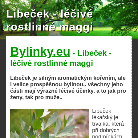
Libeček - léčivé
rostlinné maggi
Bylinky.eu
- Libeček -
léčivé rostlinné maggi
Libeček je silným aromatickým kořením, ale
i velice prospěšnou bylinou.. všechny jeho
části mají výrazné léčivé účinky, a to jak pro
ženy, tak pro muže..
Libeček
lékařský je
trvalka, která
při dobrých
podmínkách