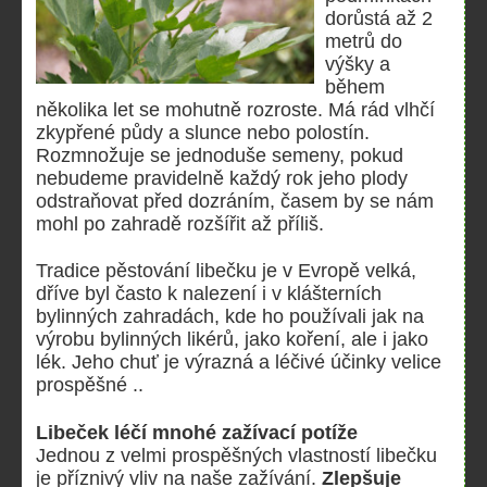
dorůstá až 2
metrů do
výšky a
během
několika let se mohutně rozroste. Má rád vlhčí
zkypřené půdy a slunce nebo polostín.
Rozmnožuje se jednoduše semeny, pokud
nebudeme pravidelně každý rok jeho plody
odstraňovat před dozráním, časem by se nám
mohl po zahradě rozšířit až příliš.
Tradice pěstování libečku je v Evropě velká,
dříve byl často k nalezení i v klášterních
bylinných zahradách, kde ho používali jak na
výrobu bylinných likérů, jako koření, ale i jako
lék. Jeho chuť je výrazná a léčivé účinky velice
prospěšné ..
Libeček léčí mnohé zažívací potíže
Jednou z velmi prospěšných vlastností libečku
je příznivý vliv na naše zažívání.
Zlepšuje