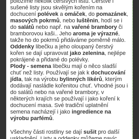
položíme několik čerstvých listů. Čerstvé i
sušené listy jsou skvělým kořením na
dochucení
polévek
a
omáček
, do
pomazánek
,
masových pokrmů
, nebo
luštěnin
, hodí se i
do
salátů
nebo např. na
vařené brambory
či
bramborovou kaši.. Jeho
aroma je výrazné
,
takže ho do pokrmů přidáváme poměrně málo.
Oddenky
libečku a jeho oloupaný čerstvý
kořen se dají upravovat
jako zelenina
, nejlépe
pokrájené a přidané do polévky.
Plody - semena
libečku mají o něco sladší
chuť než listy. Používají se jak k
dochucování
jídla
, tak na výrobu
bylinných likérů
, kterým
dodávají nasládle kořenitou chuť. Vhodné jsou i
do salátů nebo na vařené brambory, v
některých krajích se používají i jako koření k
dochucení masa. Své tradiční uplatnění
semena nacházejí i jako
ingredience na
výrobu parfémů
.
Všechny části rostliny se dají
sušit
pro další
uskladnění. Listy a oddenky můžeme navíc