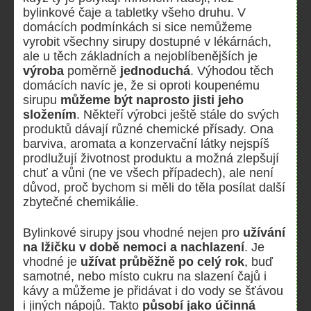
bylinkové čaje a tabletky všeho druhu. V
domácích podmínkách si sice nemůžeme
vyrobit všechny sirupy dostupné v lékárnách,
ale u těch základních a nejoblíbenějších je
v
ýroba
poměrně
jednoduchá
. Výhodou těch
domácích navíc je, že si oproti koupenému
sirupu
můžeme být naprosto jisti jeho
složením
. Někteří výrobci ještě stále do svých
produktů dávají různé chemické přísady. Ona
barviva, aromata a konzervační látky nejspíš
prodlužují životnost produktu a možná zlepšují
chuť a vůni (ne ve všech případech), ale není
důvod, proč bychom si měli do těla posílat další
zbytečné chemikálie.
Bylinkové sirupy jsou vhodné nejen pro
užívání
na lžičku v době nemoci a nachlazení
. Je
vhodné je
užívat průběžně po celý rok
, buď
samotné, nebo místo cukru na slazení čajů i
kávy a můžeme je přidávat i do vody se šťávou
i jiných nápojů. Takto
působí jako účinná