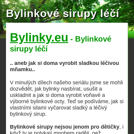
Bylinkové sirupy léčí
Bylinky.eu
- Bylinkové
sirupy léčí
.. aneb jak si doma vyrobit sladkou léčivou
mňamku..
V minulých dílech našeho seriálu jsme se mohli
dozvědět, jak bylinky nasbírat, usušit a
uskladnit a jak si doma vyrobit voňavé a
výborné bylinkové octy. Teď se podíváme, jak si
vlastními silami vyčarovat sladký a léčivý
bylinkový sirup.
Bylinkové sirupy nejsou jenom pro dětičky
, i
když ty je polykají mnohem raději, než