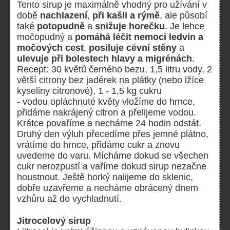
Tento sirup je maximálně vhodný pro užívání v
době
nachlazení
,
při kašli a rýmě
, ale působí
také
potopudně
a
snižuje horečku
. Je lehce
močopudný a
pomáhá léčit nemoci ledvin
a
močových cest
,
posiluje cévní stěny
a
ulevuje při bolestech hlavy a migrénách
.
Recept: 30 květů černého bezu, 1,5 litru vody, 2
větší citrony bez jadérek na plátky (nebo lžíce
kyseliny citronové), 1 - 1,5 kg cukru
- vodou opláchnuté květy vložíme do hrnce,
přidáme nakrájený citron a přelijeme vodou.
Krátce povaříme a necháme 24 hodin odstát.
Druhý den výluh přecedíme přes jemné plátno,
vrátíme do hrnce, přidáme cukr a znovu
uvedeme do varu. Mícháme dokud se všechen
cukr nerozpustí a vaříme dokud sirup nezačne
houstnout. Ještě horký nalijeme do sklenic,
dobře uzavřeme a necháme obrácený dnem
vzhůru až do vychladnutí.
Jitrocelový sirup