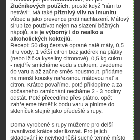
žlučníkových potížích
, prostě když "nám to
netráví". Má také
příznivý vliv na imunitu
vůbec a jako prevence proti nachlazení. Mátový
sirup lze používat nejen na slazení běžných
nápojů, ale
je výborný i do nealko a
alkoholických koktejlů
.
Recept: 50 dkg čerstvé oprané natě máty, 0,5
litru vody, 1 větší citron bez jadérek na plátky
(nebo lžička kyseliny citronové), 0,5 kg cukru
- nejdřív smícháme vodu s cukrem, uvedeme
do varu a až začne směs houstnout, přidáme
na menší kousky nařezanou mátovou nať a
citron. Krátce povaříme, poté přiklopíme a za
občasného zamíchání necháme 2 - 3 hodiny
odstát. Poté přecedíme přes plátno, opět
zahřejeme téměř k bodu varu a plníme do
skleniček stejně jako předešlé sirupy.
Doma vyrobené sirupy můžeme pro delší
trvanlivost krátce sterilizovat. Pro jejich
skladování je nejvhodnější suché temné místo