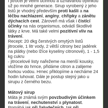
I jitrocel je velmi účinnou a uznávanou bylinkou
už po mnohé generace. Sirup vyrobený z jeho
listů je vhodný především
proti kašli
a
na
léčbu nachlazení
,
angíny
,
chřipky
a
zánětu
dýchacích cest
. Zároveň má však i
čistící
účinky
na nás organismus, odvádí škodlivé
látky z krve. Má také velmi
pozitivní vliv na
trávení
.
Recept: 20 dkg čerstvých omytých listů
jitrocele, 1 litr vody, 2 větší citrony bez jadérek
na plátky (nebo lžíce kyseliny citronové), 1 - 1,5
kg cukru
- jitrocelové listy nařežeme na menší kousky,
vložíme do hrnce, přidáme citron a zalijeme
horkou vodou. Hrnec přiklopíme a necháme 24
hodin luhovat. Dále je postup stejný jako u
sirupu z černého bezu.
Mátový sirup
Máta je známá svým
povzbudivým účinkem
na trávení
,
nechutenství
a
plynatost
.
Pomáhá jak
při žaludečních
, tak
při