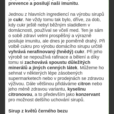
prevence a posilují naši imunitu
.
Jednou z hlavních ingrediencí na výrobu sirupů
je
cukr
. Ne vždy tomu tak bylo, dříve, za dob,
kdy cukr ještě nebyl běžným sladidlem v
domácnosti, používal se včelí med. Ten je sám
o sobě zdraví velmi prospěšný a výrazně
posiluje imunitu, ale dnes je poměrně drahý. Při
volbě cukru pro výrobu domácího sirupu určitě
vyhrává nerafinovaný (hnědý) cukr
. Při jeho
výrobě se nepoužívá rafinace a bělení a díky
tomu si
zachovává spoustu důležitých
minerálů a jiných cenných látek
. Můžeme ho
sehnat v některých lépe zásobených
supermarketech nebo v prodejnách se zdravou
výživou. Dále většinou přidáváme
citron
nebo
jeho méně zdravou variantu,
kyselinu
citronovou
, a to především jako
konzervant
pro možnost delšího uchování sirupů.
Sirup z květů černého bezu