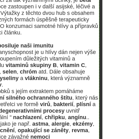
oce zastoupen i v další asijské, léčivé a
 Výtažky z těchto dvou hub s obsahem
ůzných formách úspěšně terapeuticky
. O konzumaci samotné hlívy a přípravků
i článku.
posiluje naši imunitu
ranyschopnost je u hlívy dán nejen výše
toupením důležitých vitaminů a
adu
vitaminů skupiny B
,
vitamin C
,
,
selen
,
chróm
atd. Dále obsahuje
yseliny
a
vlákninu
, která významně
v
.
obků s jejím extraktem pomáháme
í silného ochranného štítu
, který nás
etřelci ve formě
virů
,
bakterií
,
plísní
a
degenerativními procesy
uvnitř
ální "
nachlazení
,
chřipku
,
angínu
..
jako je např.
astma
,
alergie
,
ekzémy
,
cnění
,
opakující se záněty
,
revma
,
lice závažné
nemoci