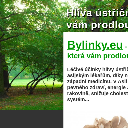
Hlíva ústřič
vám prodlou
Bylinky.eu
-
která vám prodlou
Léčivé účinky hlívy ústři
asijským lékařům, díky n
západní medicínu. V Asii
pevného zdraví, energie 
rakovině, snižuje cholest
systém...