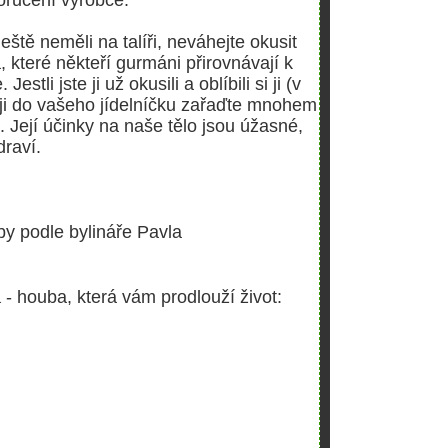
ještě neměli na talíři, neváhejte okusit
, které někteří gurmáni přirovnávají k
tli jste ji už okusili a oblíbili si ji (v
 ji do vašeho jídelníčku zařaďte mnohem
ě. Její účinky na naše tělo jsou úžasné,
draví.
by podle bylináře Pavla
 - houba, která vám prodlouží život: