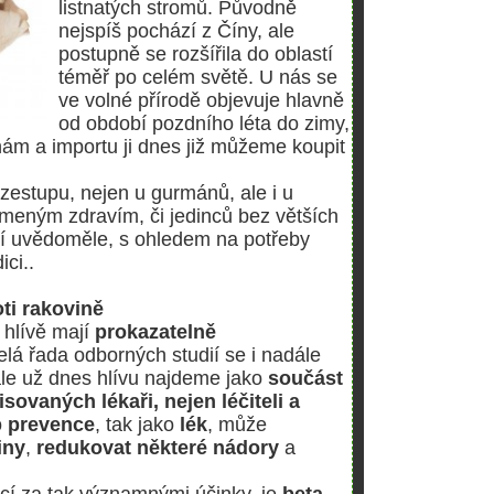
listnatých stromů. Původně
nejspíš pochází z Číny, ale
postupně se rozšířila do oblastí
téměř po celém světě. U nás se
ve volné přírodě objevuje hlavně
od období pozdního léta do zimy,
nám a importu ji dnes již můžeme koupit
 vzestupu, nejen u gurmánů, ale i u
dlomeným zdravím, či jedinců bez větších
vují uvědoměle, s ohledem na potřeby
ci..
oti rakovině
 hlívě mají
prokazatelně
elá řada odborných studií se i nadále
le už dnes hlívu najdeme jako
součást
ovaných lékaři, nejen léčiteli a
o
prevence
, tak jako
lék
, může
iny
,
redukovat některé nádory
a
ící za tak významnými účinky, je
beta