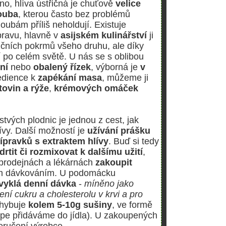
eno, hlíva ústřičná je chuťově
velice
ouba
, kterou často bez problémů
houbám příliš neholdují. Existuje
pravu, hlavně v
asijském kulinářství
ji
ičních pokrmů všeho druhu, ale díky
í po celém světě. U nás se s oblibou
ní
nebo
obalený řízek
, výborná je
v
edience k
zapékání masa
, můžeme ji
tovin a rýže
,
krémových omáček
vých plodnic je jednou z cest, jak
ívy. Další možností je
užívání prášku
ípravků s extraktem hlívy
. Buď si tedy
drtit či rozmixovat k dalšímu užití
,
 prodejnách a lékárnách
zakoupit
 dávkováním. U podomácku
vyklá denní dávka
-
míněno jako
ní cukru a cholesterolu v krvi a pro
hybuje
kolem 5-10g sušiny
, ve formě
lépe přidáváme do jídla). U zakoupených
oručení výrobce.