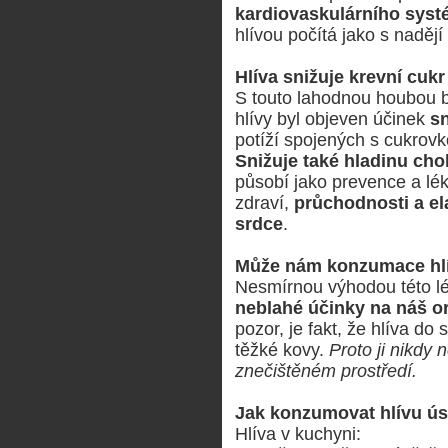
kardiovaskulárního sys
hlívou počítá jako s naděj
Hlíva snižuje krevní cukr
S touto lahodnou houbou by
hlívy byl objeven účinek
sn
potíží spojených s cukrovk
Snižuje také hladinu chol
působí jako prevence a lé
zdraví,
průchodnosti a ela
srdce
.
Může nám konzumace hlív
Nesmírnou výhodou této lé
neblahé účinky na náš 
pozor, je fakt, že hlíva do 
těžké kovy.
Proto ji nikdy 
znečištěném prostředí.
Jak konzumovat hlívu ús
Hlíva v kuchyni: