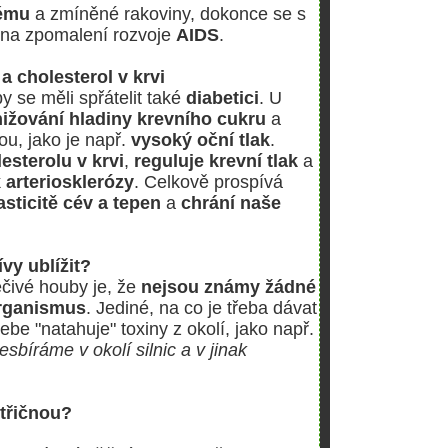
tému
a zmíněné rakoviny, dokonce se s
í na zpomalení rozvoje
AIDS
.
 a cholesterol v krvi
 se měli spřátelit také
diabetici
. U
ižování hladiny krevního cukru
a
ou, jako je např.
vysoký oční tlak
.
esterolu v krvi
,
reguluje krevní tlak
a
k
arteriosklerózy
. Celkově prospívá
sticitě cév a tepen
a
chrání naše
y ublížit?
čivé houby je, že
nejsou známy žádné
organismus
. Jediné, na co je třeba dávat
sebe "natahuje" toxiny z okolí, jako např.
nesbíráme v okolí silnic a v jinak
třičnou?