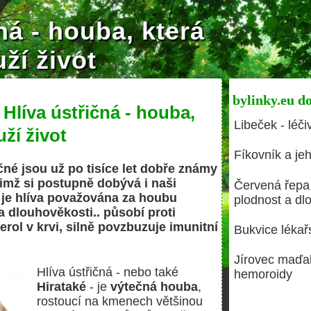
ná - houba, která
ží život
bylinky.eu d
 Hlíva ústřičná - houba,
Libeček - léči
ží život
Fíkovník a jeh
čné jsou už po tisíce let dobře známy
imž si postupně dobývá i naši
Červená řepa 
 je hlíva považována za houbu
plodnost a dl
a dlouhověkosti.. působí proti
erol v krvi, silně povzbuzuje imunitní
Bukvice lékařs
Jírovec maďal 
Hlíva ústřičná - nebo také
hemoroidy
Hirataké
- je
výtečná houba
,
rostoucí na kmenech většinou