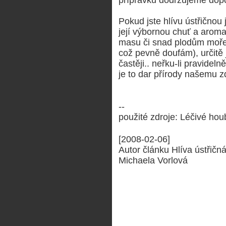
Pokud jste hlívu ústřičnou 
její výbornou chuť a aroma
masu či snad plodům moře. Jes
což pevně doufám), určitě
častěji.. neřku-li pravideln
je to dar přírody našemu z
--
použité zdroje: Léčivé hou
[2008-02-06]
Autor článku Hlíva ústřičná
Michaela Vorlová