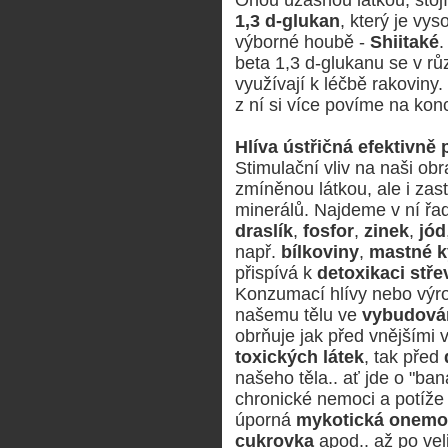
1,3 d-glukan
, který je vys
výborné houbě -
Shiitaké
.
beta 1,3 d-glukanu se v r
využívají k léčbě rakoviny
z ní si více povíme na konc
Hlíva ústřičná efektivně 
Stimulační vliv na naši ob
zmíněnou látkou, ale i zas
minerálů. Najdeme v ní ř
draslík
,
fosfor
,
zinek
,
jód
např.
bílkoviny
,
mastné k
přispívá k
detoxikaci stře
Konzumací hlívy nebo výr
našemu tělu ve
vybudován
obrňuje jak před vnějšími v
toxických látek
, tak před
našeho těla.. ať jde o "ban
chronické nemoci a potíže 
úporná
mykotická onemo
cukrovka
apod.. až po ve