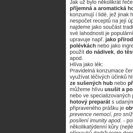
Jak už bylo několikrát řeč
příjemná a aromatická h
konzumují i lidé, jež jinak 
nespočet receptů na její ú
najdeme jako součást trad
své lahodnosti je populárn
upravuje např.
jako přírod
polévkách
nebo jako ingr
použít
do nádivek
,
do těs
apod.
Hlíva jako lék:
Pravidelná konzumace čerst
využívat léčivých účinků hl
ze sušených hub
nebo
př
můžeme hlívu
usušit a po
nebo ve specializovaných
hotový preparát
s udaným
připraveného prášku je
ob
prevence nemocí, pro sníže
posílení imunity apod.
- po
několikatýdenní kůry (nej
přípravků dodržujeme dop