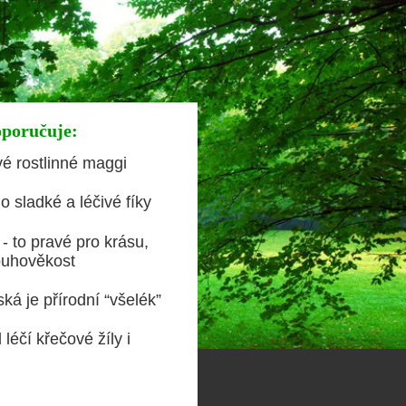
oporučuje:
vé rostlinné maggi
o sladké a léčivé fíky
- to pravé pro krásu,
ouhověkost
ká je přírodní “všelék”
léčí křečové žíly i